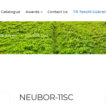
Catalogue
Awards
Contact Us
TR Tescilli Gübrel
lli Gübreler
NEUBOR-11SC
NEUBOR-11SC