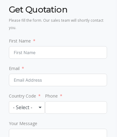
Get Quotation
Please fill the form. Our sales team will shortly contact
you.
First Name
Email
Country Code
Phone
- Select -
Your Message