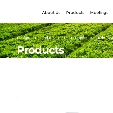
About Us
Products
Meetings
Neufarm
Products
Tescilli Ürünler
TR'de Tesci
Products