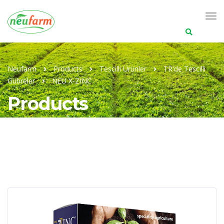
Search
for:
Neufarm
Products
Tescilli Ürünler
TR'de Tescilli
Gübreler
NEU X-ZINC
Products