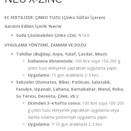
EC FERTILIZER: ÇINKO TUZU (Çinko Sülfat İçeren)
Garanti Edilen İçerik %w/w:
Suda Çözünebilen Çinko (Zn):
%18.0
UYGULAMA YÖNTEMİ, ZAMANI VE DOZU:
Tahıllar (Buğday, Arpa, Yulaf, Çavdar, Mısır):
Dallanma döneminde:
100 litre suya 150-200 g
çinko tuzu ekleyerek yapraktan uygulama yapın.
Uygulama:
15 gün aralıklarla 2-3 kez.
Sebzeler (Domates, Biber, Patlıcan, Salatalık,
Fasulye, Ispanak, Lahana, Karnabahar, Marul, Roka,
Su Teresi, Dereotu, Çilek, vb.):
Ekimden 3-4 hafta sonra:
100 litre suya 100-200
g çinko tuzu ekleyerek yapraktan uygulama veya
damla sulama yöntemiyle uygulama yapın.
Uygulama:
7-10 gün aralıklarla 2-3 kez.